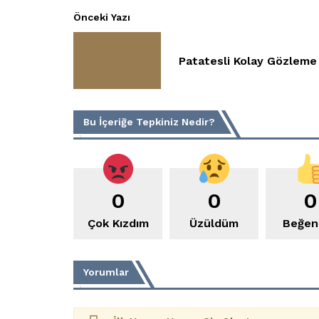
Önceki Yazı
Patatesli Kolay Gözleme 
Bu İçeriğe Tepkiniz Nedir?
0
0
0
Çok Kızdım
Üzüldüm
Beğen
Yorumlar