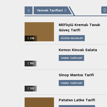
Yemek Tarifleri
Milföylü Kremalı Tavuk
Güveç Tarifi
218
SIZDEN GELENLER
YEMEK TARIFLERI
Kırmızı Kinoalı Salata
YEMEK TARIFLERI
155
Sinop Mantısı Tarifi
YEMEK TARIFLERI
125
Patates Latke Tarifi