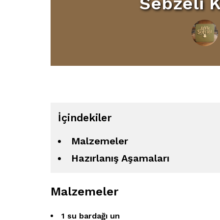
Sebzeli K
İçindekiler
Malzemeler
Hazırlanış Aşamaları
Malzemeler
1 su bardağı un