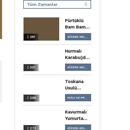
Tüm Zamanlar
Tüm Zamanlar
Pürtüklü
2 Hafta
Bam Bam
1 Ay
Çorbası
391
SIZDEN GELENLER
6 Ay
Tarifi
ÇORBA TARIFLERI
1 Yıl
Hurmalı
Karabuğday
Unlu Kek
301
SIZDEN GELENLER
Tarifi
HIZLI VE PRATIK TARIFLER
Toskana
PASTA TARIFLERI
Usulü
Kremalı
296
HIZLI VE PRATIK TARIFLER
Somon
Tarifi
YEMEK TARIFLERI
Kavurmalı
Yumurta
Tarifi
273
SIZDEN GELENLER