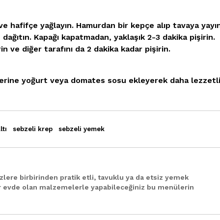
ve hafifçe yağlayın. Hamurdan bir kepçe alıp tavaya yayın
e dağıtın. Kapağı kapatmadan, yaklaşık 2-3 dakika pişirin.
n ve diğer tarafını da 2 dakika kadar pişirin.
zerine yoğurt veya domates sosu ekleyerek daha lezzetl
ltı
sebzeli krep
sebzeli yemek
zlere birbirinden pratik etli, tavuklu ya da etsiz yemek
r evde olan malzemelerle yapabileceğiniz bu menülerin