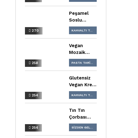
KAHVALTI TARIFLERI
Peşamel
Soslu
Sandal
270
KAHVALTI TARIFLERI
Böreği
Vegan
Mozaik
Pasta Tarifi
258
PASTA TARIFLERI
Glutensiz
Vegan Krep
Tarifi
254
KAHVALTI TARIFLERI
Tın Tın
Çorbası
Tarifi
254
SIZDEN GELENLER
ÇORBA TARIFLERI