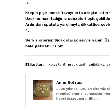
Krepin pişirilmesi:
Tavayı orta ateşte ısıtın 
Üzerine hazırladığınız sebzeleri eşit şekild
Ardından spatula yardımıyla dikkatlice çeviri
Servis önerisi:
Sıcak olarak servis yapın. Ü
hale getirebilirsiniz.
Etiketler:
kolay tarif
pratik tarif
sağlıklı kahva
Anne Sofrası
2025 yılında kurulan sitemiz si
menüsü önerisi sunacaktır. He
hepsi lezzet garantilidir.