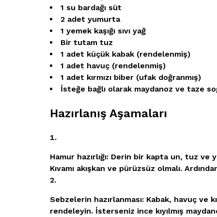
1 su bardağı süt
2 adet yumurta
1 yemek kaşığı sıvı yağ
Bir tutam tuz
1 adet küçük kabak (rendelenmiş)
1 adet havuç (rendelenmiş)
1 adet kırmızı biber (ufak doğranmış)
İsteğe bağlı olarak maydanoz ve taze s
Hazırlanış Aşamaları
Hamur hazırlığı:
Derin bir kapta un, tuz ve y
Kıvamı akışkan ve pürüzsüz olmalı. Ardından s
Sebzelerin hazırlanması:
Kabak, havuç ve kı
rendeleyin. İsterseniz ince kıyılmış maydan