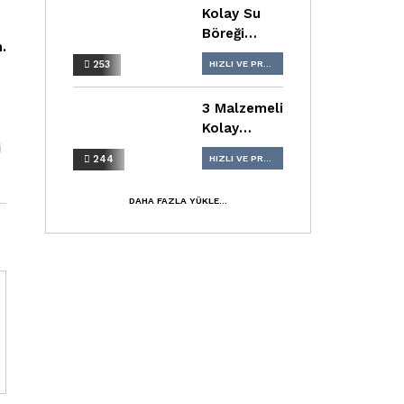
Kolay Su
Böreği
.
Tarifi
253
HIZLI VE PRATIK TARIFLER
KAHVALTI TARIFLERI
3 Malzemeli
Kolay
i
Kurabiye
244
HIZLI VE PRATIK TARIFLER
Tarifi
PASTA TARIFLERI
DAHA FAZLA YÜKLE...