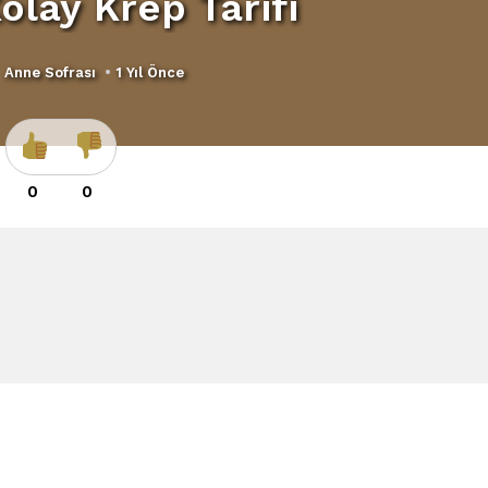
olay Krep Tarifi
Anne Sofrası
•
1 Yıl Önce
0
0