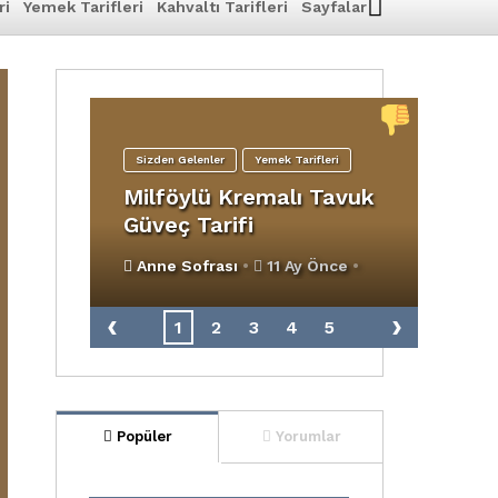
ri
Yemek Tarifleri
Kahvaltı Tarifleri
Sayfalar
Sizden Gelenler
Yemek Tarifleri
Milföylü Kremalı Tavuk
Pü
Güveç Tarifi
Çor
Anne Sofrası
•
11 Ay Önce
•
218
An
‹
›
1
2
3
4
5
Popüler
Yorumlar