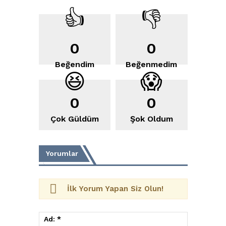
👍
👎
0
0
Beğendim
Beğenmedim
😆
😱
0
0
Çok Güldüm
Şok Oldum
Yorumlar
İlk Yorum Yapan Siz Olun!