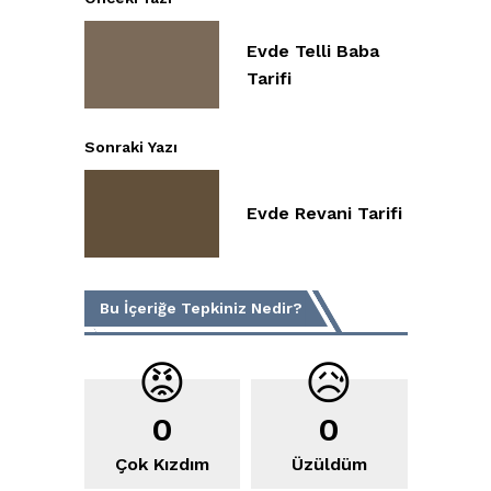
Evde Telli Baba
Tarifi
Sonraki Yazı
Evde Revani Tarifi
Bu İçeriğe Tepkiniz Nedir?
😡
😥
0
0
Çok Kızdım
Üzüldüm